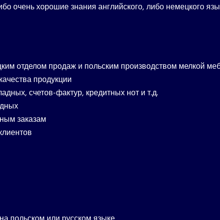
о очень хорошие знания английского, либо немецкого язы
цким отделом продаж и польским производством мелкой ме
качества продукции
дных, счетов-фактур, кредитных нот и т.д.
адных
нным заказам
клиентов
на польском или русском языке