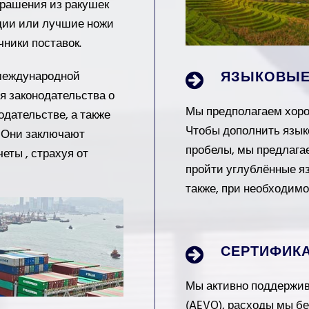
украшения из ракушек
ндии или лучшие ножи
ники поставок.
ЯЗЫКОВЫЕ
 международной
я законодательства о
Мы предполагаем хоро
дательстве, а также
Чтобы дополнить язык
. Они заключают
пробелы, мы предлага
еты , страхуя от
пройти углублённые яз
также, при необходимо
СЕРТИФИКА
Мы активно поддержив
(AEVO), расходы мы бе