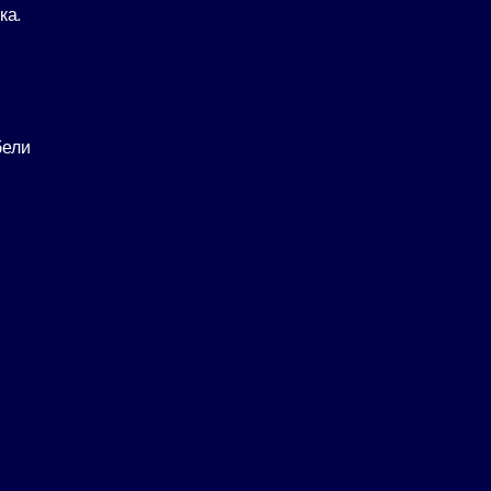
ка.
бели