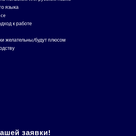
го языка
ice
дход к работе
ки желательны/будут плюсом
одству
ашей заявки!