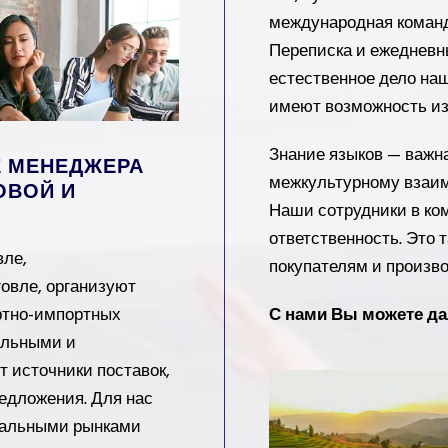
международная команда
Переписка и ежедневн
естественное дело на
имеют возможность изу
Знание языков — важна
Е МЕНЕДЖЕРА
межкультурному взаи
ОВОЙ И
Наши сотрудники в ком
ответственность. Это т
вле,
покупателям и произво
овле, организуют
С нами Вы можете да
ртно-импортных
альными и
 источники поставок,
редложения. Для нас
обальными рынками